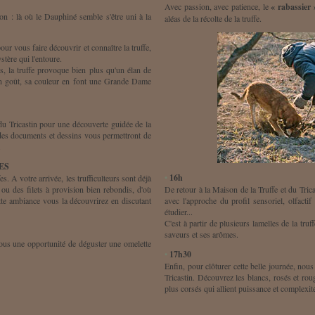
Avec passion, avec patience, le
« rabassier 
on : là où le Dauphiné semble s'être uni à la
aléas de la récolte de la truffe.
r vous faire découvrir et connaître la truffe,
tère qui l'entoure.
s, la truffe provoque bien plus qu'un élan de
on goût, sa couleur en font une Grande Dame
 du Tricastin pour une découverte guidée de la
des documents et dessins vous permettront de
.
HES
•
16h
. A votre arrivée, les trufficulteurs sont déjà
 ou des filets à provision bien rebondis, d'où
De retour à la Maison de la Truffe et du Trica
tte ambiance vous la découvrirez en discutant
avec l'approche du profil sensoriel, olfactif 
étudier...
C'est à partir de plusieurs lamelles de la tru
saveurs et ses arômes.
vous une opportunité de déguster une omelette
•
17h30
Enfin, pour clôturer cette belle journée, nou
Tricastin. Découvrez les blancs, rosés et rou
plus corsés qui allient puissance et complexité