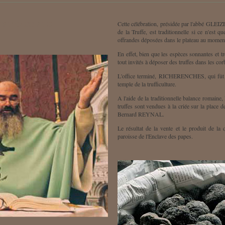
paroissiale
Cette célébration, présidée par l'abbé GLEIZ
de la Truffe, est traditionnelle si ce n'est 
offrandes déposées dans le plateau au moment 
En effet, bien que les espèces sonnantes et tr
tout invités à déposer des truffes dans les corb
L'office terminé, RICHERENCHES, qui fût un
temple de la trufficulture.
A l'aide de la traditionnelle balance romaine, 
truffes sont vendues à la criée sur la place d
Bernard REYNAL.
Le résultat de la vente et le produit de l
paroisse de l'Enclave des papes.