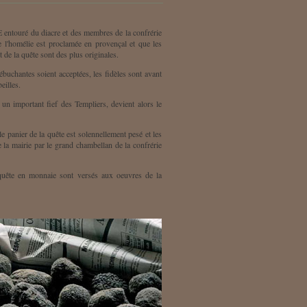
E entouré du diacre et des membres de la confrérie
que l'homélie est proclamée en provençal et que les
de la quête sont des plus originales.
ébuchantes soient acceptées, les fidèles sont avant
eilles.
 important fief des Templiers, devient alors le
le panier de la quête est solennellement pesé et les
e la mairie par le grand chambellan de la confrérie
a quête en monnaie sont versés aux oeuvres de la