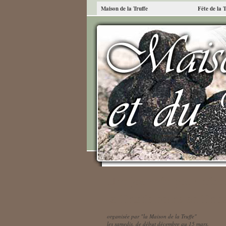
Maison de la Truffe
Fête de la 
Une journée pour déco
la Truffe noire en Tric
organisée par "la Maison de la Truffe"
les samedis, de début décembre au 15 mars.