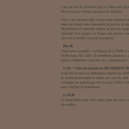
C'est au sud de la Drôme que se situe notre régi
Provence pour donner naissance au Tricastin.
Nous vous invitons dans ce pays non seulement pou
mais aussi pour vous transmettre la passion du mys
Mystérieuse et convoitée depuis la nuit des temp
curiosité. Son origine, sa forme, son parfum, s
que tout le monde s'accorde à respecter.
•
Dès 9h
Vous serez accueillis à la Maison de la Truffe et
Truffe noire. Six salles, de nombreux panneaux, 
mieux comprendre le mystère du « diamant noir »
•
à 11h : Visite du marché de RICHERENC
Vous découvrirez un authentique marché aux truffes
là, tenant jalousement en mains des sacs de toile
s'échappe un parfum que l'on ne peut oublier. Ce
avec courtiers et producteurs.
•
à 12h30
Le temps libre pour votre repas, peut-être pour 
aux truffes.