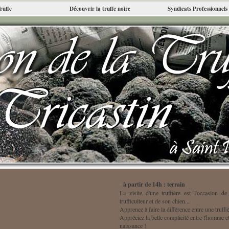
Truffe
Découvrir la truffe noire
Syndicats Professionnels
uvrir
•
à partir de 14h : terrain
La visite d'une truffière est l'occasion 
astin
trufficulteur et de son chien...
Apprenez à faire la différence entre une truffi
Appréciez la belle complicité entre l'homme e
naissance !