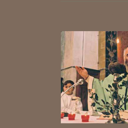
La messe dans l'église 
de Richerenches