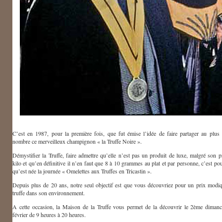
C’est en 1987, pour la première fois, que fut émise l’idée de faire partager au plus
nombre ce merveilleux champignon « la Truffe Noire ».
Démystifier la Truffe, faire admettre qu’elle n’est pas un produit de luxe, malgré son p
kilo et qu’en définitive il n’en faut que 8 à 10 grammes au plat et par personne, c’est pou
qu’est née la journée « Omelettes aux Truffes en Tricastin ».
Depuis plus de 20 ans, notre seul objectif est que vous découvriez pour un prix modiq
truffe dans son environnement.
A cette occasion, la Maison de la Truffe vous permet de la découvrir le 2ème diman
février de 9 heures à 20 heures.